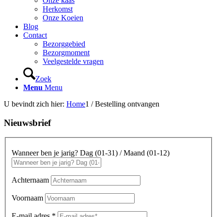
Onze kaas
Herkomst
Onze Koeien
Blog
Contact
Bezorggebied
Bezorgmoment
Veelgestelde vragen
Zoek
Menu
Menu
U bevindt zich hier:
Home
1
/
Bestelling ontvangen
Nieuwsbrief
Wanneer ben je jarig? Dag (01-31) / Maand (01-12)
Achternaam
Voornaam
E-mail adres
*